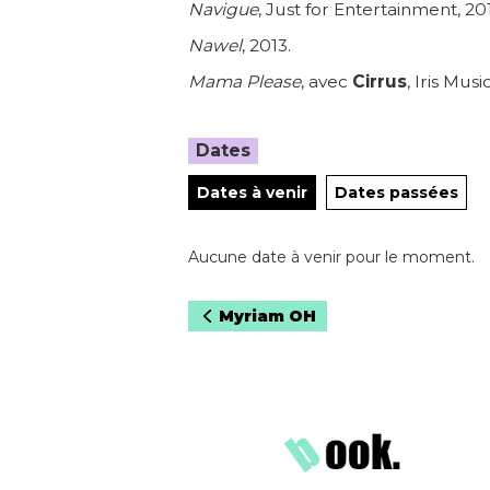
Navigue
, Just for Entertainment, 20
Nawel
, 2013.
Mama Please
, avec
Cirrus
, Iris Mu
Dates
Dates à venir
Dates passées
Aucune date à venir pour le moment.
Navigation
Myriam OH
de
l’article