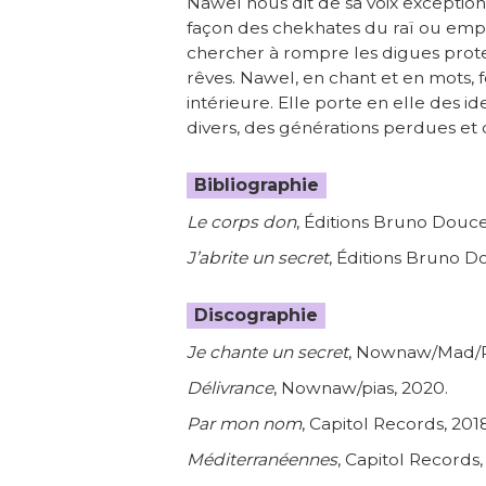
Nawel nous dit de sa voix exceptio
façon des chekhates du raï ou empre
chercher à rompre les digues prote
rêves. Nawel, en chant et en mots, 
intérieure. Elle porte en elle des i
divers, des générations perdues et 
Bibliographie
Le corps don
, Éditions Bruno Douce
J’abrite un secret
, Éditions Bruno D
Discographie
Je chante un secret
, Nownaw/Mad/Pi
Délivrance
, Nownaw/pias, 2020.
Par mon nom
, Capitol Records, 2018
Méditerranéennes
, Capitol Records,