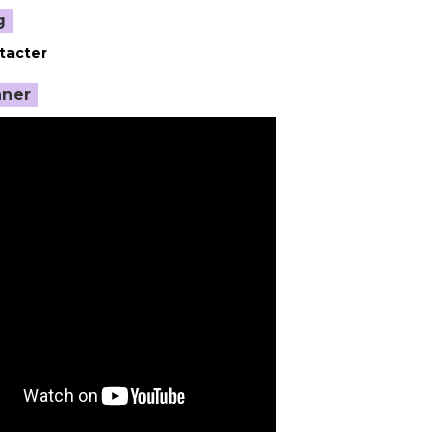
g
tacter
nner