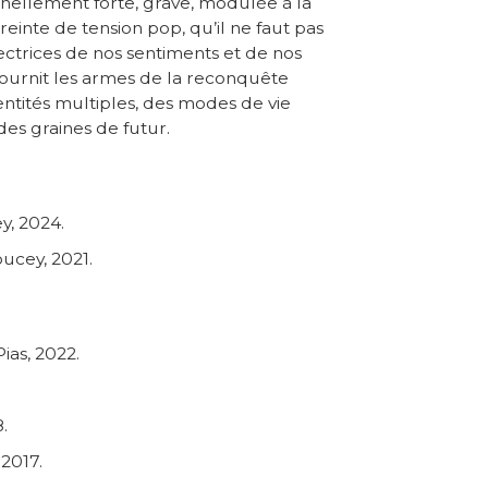
nnellement forte, grave, modulée à la
inte de tension pop, qu’il ne faut pas
ctrices de nos sentiments et de nos
fournit les armes de la reconquête
dentités multiples, des modes de vie
des graines de futur.
y, 2024.
oucey, 2021.
as, 2022.
.
 2017.