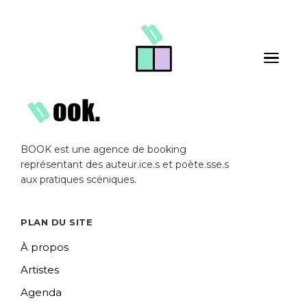
Skip to main content
Toggle 
BOOK est une agence de booking
représentant des auteur.ice.s et poète.sse.s
aux pratiques scéniques.
PLAN DU SITE
À propos
Artistes
Agenda