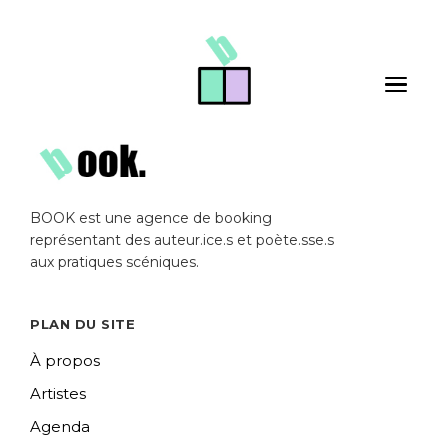
Skip to main content
Toggle 
BOOK est une agence de booking
représentant des auteur.ice.s et poète.sse.s
aux pratiques scéniques.
PLAN DU SITE
À propos
Artistes
Agenda