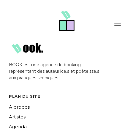
Skip to main content
Toggle 
BOOK est une agence de booking
représentant des auteur.ice.s et poète.sse.s
aux pratiques scéniques.
PLAN DU SITE
À propos
Artistes
Agenda