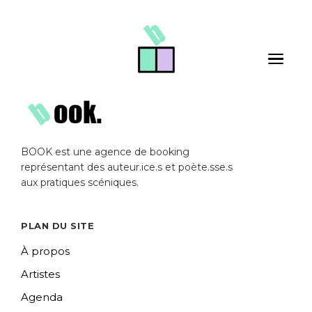
Skip to main content
Toggle 
BOOK est une agence de booking
représentant des auteur.ice.s et poète.sse.s
aux pratiques scéniques.
PLAN DU SITE
À propos
Artistes
Agenda