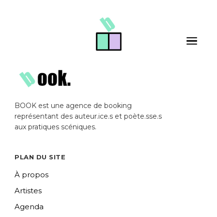
Skip to main content
Toggle 
BOOK est une agence de booking
représentant des auteur.ice.s et poète.sse.s
aux pratiques scéniques.
PLAN DU SITE
À propos
Artistes
Agenda