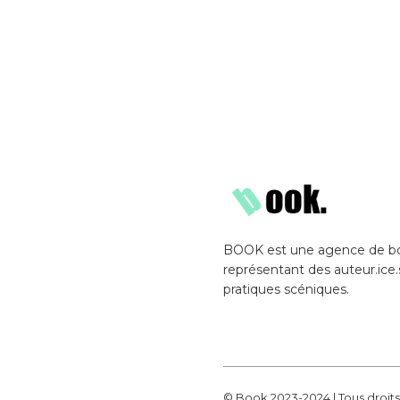
Skip to main content
BOOK est une agence de b
représentant des auteur.ice.
pratiques scéniques.
© Book 2023-2024 | Tous droits