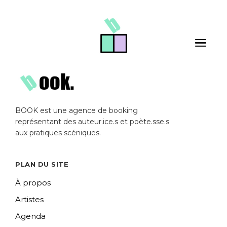
Skip to main content
Toggle 
BOOK est une agence de booking
représentant des auteur.ice.s et poète.sse.s
aux pratiques scéniques.
PLAN DU SITE
À propos
Artistes
Agenda