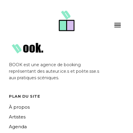
Skip to main content
Toggle 
BOOK est une agence de booking
représentant des auteur.ice.s et poète.sse.s
aux pratiques scéniques.
PLAN DU SITE
À propos
Artistes
Agenda