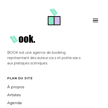
Skip to main content
Toggle 
BOOK est une agence de booking
représentant des auteur.ice.s et poète.sse.s
aux pratiques scéniques.
PLAN DU SITE
À propos
Artistes
Agenda