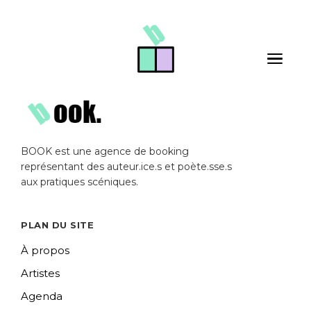
Skip to main content
Toggle 
BOOK est une agence de booking
représentant des auteur.ice.s et poète.sse.s
aux pratiques scéniques.
PLAN DU SITE
À propos
Artistes
Agenda