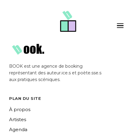
Skip to main content
Toggle 
BOOK est une agence de booking
représentant des auteur.ice.s et poète.sse.s
aux pratiques scéniques.
PLAN DU SITE
À propos
Artistes
Agenda