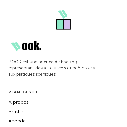
Skip to main content
Toggle 
BOOK est une agence de booking
représentant des auteur.ice.s et poète.sse.s
aux pratiques scéniques.
PLAN DU SITE
À propos
Artistes
Agenda