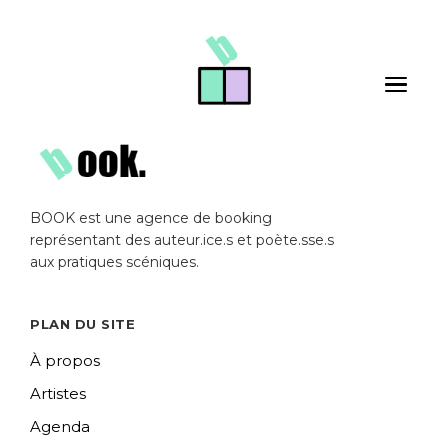
Skip to main content
Toggle 
BOOK est une agence de booking
représentant des auteur.ice.s et poète.sse.s
aux pratiques scéniques.
PLAN DU SITE
À propos
Artistes
Agenda