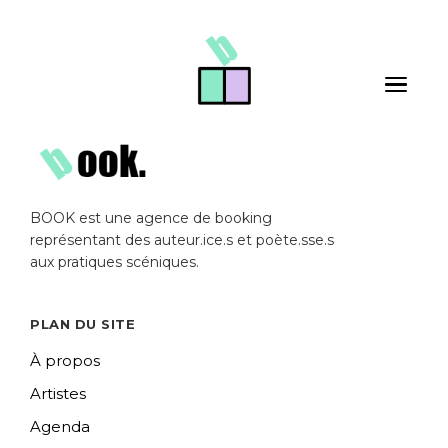
Skip to main content
Toggle 
BOOK est une agence de booking
représentant des auteur.ice.s et poète.sse.s
aux pratiques scéniques.
PLAN DU SITE
À propos
Artistes
Agenda