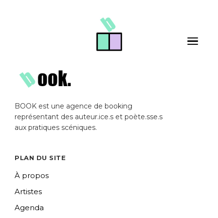
Skip to main content
Toggle 
BOOK est une agence de booking
représentant des auteur.ice.s et poète.sse.s
aux pratiques scéniques.
PLAN DU SITE
À propos
Artistes
Agenda