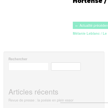
Hortense / 
Navigation
de
Mélanie Leblanc / Le P
l’article
Rechercher
RECHERCHER
Articles récents
Revue de presse : la poésie en plein essor