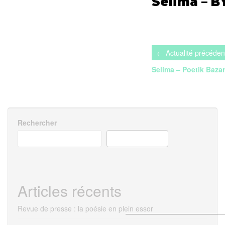
Selima – B
Navigation
de
Selima – Poetik Baza
l’article
Rechercher
RECHERCHER
Articles récents
Revue de presse : la poésie en plein essor