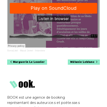
SonaLitté
·
Maud Joiret - Interview
Navigation
Marguerin Le Louvier
Mélanie Leblanc
de
l’article
BOOK est une agence de booking
représentant des auteur.ice.s et poète.sse.s